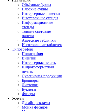
Навигация
Объёмные буквы
Плоские буквы
Интерьерные вывески
Выставочные стенды
Информационные
стенды
Тонкие световые
панели
Адресные таблички
Изготовление табличек
Типография
Полиграфия
Визитки
Интерьерная печать
Широкоформатная
печать
Сувенирная продукция
Брошюры
Листовки
Буклеты
Флаеры
Услуги
Дизайн рекламы
Мойка фасадов